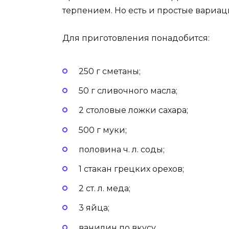
терпением. Но есть и простые вариац
Для приготовления понадобится:
250 г сметаны;
50 г сливочного масла;
2 столовые ложки сахара;
500 г муки;
половина ч. л. соды;
1 стакан грецких орехов;
2 ст. л. меда;
3 яйца;
ванилин по вкусу.