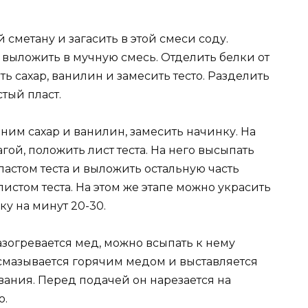
 сметану и загасить в этой смеси соду.
 выложить в мучную смесь. Отделить белки от
ть сахар, ванилин и замесить тесто. Разделить
стый пласт.
 ним сахар и ванилин, замесить начинку. На
ой, положить лист теста. На него высыпать
астом теста и выложить остальную часть
истом теста. На этом же этапе можно украсить
ку на минут 20-30.
азогревается мед, можно всыпать к нему
 смазывается горячим медом и выставляется
вания. Перед подачей он нарезается на
ю.