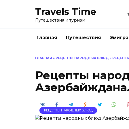
Перейти
Travels Time
к
содержанию
Путешествия и туризм
Главная
Путешествия
Эмигра
ГЛАВНАЯ
»
РЕЦЕПТЫ НАРОДНЫХ БЛЮД
»
РЕЦЕПТЫ
Рецепты наро
Азербайждана.
РЕЦЕПТЫ НАРОДНЫХ БЛЮД