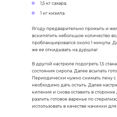
1,5 кг сахара;
1 кг кизила.
Ягоду предварительно промыть и жел
вскипятить небольшое количество вод
пробланшировался около 1 минуты. До
же ее откидывать на дуршлаг.
В другой кастрюле подогреть 1,5 стака
состояния сиропа. Далее всыпать гото
Периодически нужно снимать пену с 
необходимо дать остыть. Далее кастрю
кипения и снова оставить в сторонке 
разлить готовое варенье по стерилизо
использовать в качестве начинки для 