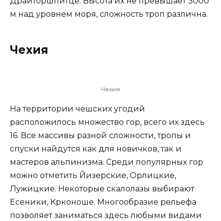
Драйторшпитце. Высота их не превышает 3000
м над уровнем моря, сложность троп различна.
Чехия
Чехия
На территории чешских угодий
расположилось множество гор, всего их здесь
16. Все массивы разной сложности, тропы и
спуски найдутся как для новичков, так и
мастеров альпинизма. Среди популярных гор
можно отметить Йизерские, Орлицкие,
Лужицкие. Некоторые скалолазы выбирают
Есеники, Крконоше. Многообразие рельефа
позволяет заниматься здесь любыми видами