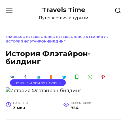
Перейти
Travels Time
к
содержанию
Путешествия и туризм
ГЛАВНАЯ
»
ПУТЕШЕСТВИЯ
»
ПУТЕШЕСТВИЯ ЗА ГРАНИЦУ
»
ИСТОРИЯ ФЛЭТАЙРОН-БИЛДИНГ
История Флэтайрон-
билдинг
ПУТЕШЕСТВИЯ ЗА ГРАНИЦУ
НА ЧТЕНИЕ
ПРОСМОТРОВ
3 мин
754