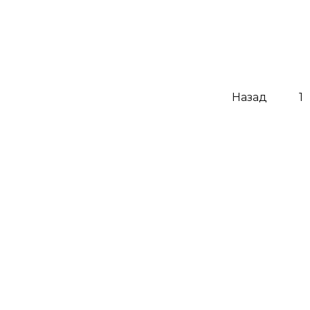
Какой сувенир можно привезти
Навигация
Назад
1
по
записям