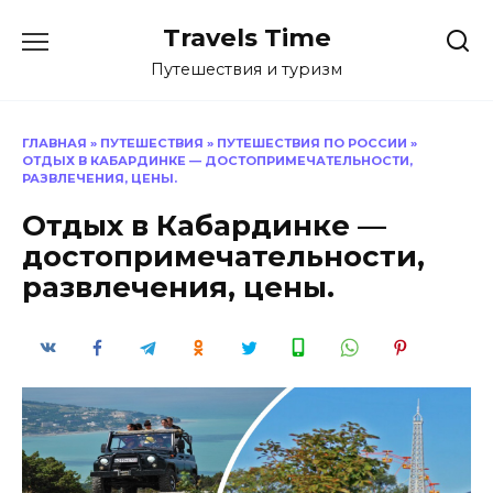
Перейти
Travels Time
к
содержанию
Путешествия и туризм
ГЛАВНАЯ
»
ПУТЕШЕСТВИЯ
»
ПУТЕШЕСТВИЯ ПО РОССИИ
»
ОТДЫХ В КАБАРДИНКЕ — ДОСТОПРИМЕЧАТЕЛЬНОСТИ,
РАЗВЛЕЧЕНИЯ, ЦЕНЫ.
Отдых в Кабардинке —
достопримечательности,
развлечения, цены.