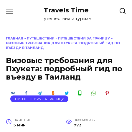
Перейти
Travels Time
к
содержанию
Путешествия и туризм
ГЛАВНАЯ
»
ПУТЕШЕСТВИЯ
»
ПУТЕШЕСТВИЯ ЗА ГРАНИЦУ
»
ВИЗОВЫЕ ТРЕБОВАНИЯ ДЛЯ ПХУКЕТА: ПОДРОБНЫЙ ГИД ПО
ВЪЕЗДУ В ТАИЛАНД
Визовые требования для
Пхукета: подробный гид по
въезду в Таиланд
ПУТЕШЕСТВИЯ ЗА ГРАНИЦУ
НА ЧТЕНИЕ
ПРОСМОТРОВ
5 мин
773