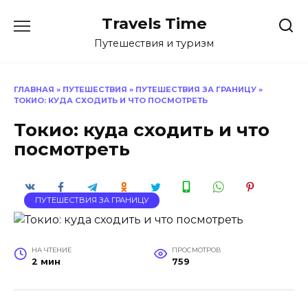
Перейти
Travels Time
к
содержанию
Путешествия и туризм
ГЛАВНАЯ
»
ПУТЕШЕСТВИЯ
»
ПУТЕШЕСТВИЯ ЗА ГРАНИЦУ
»
ТОКИО: КУДА СХОДИТЬ И ЧТО ПОСМОТРЕТЬ
Токио: куда сходить и что
посмотреть
ПУТЕШЕСТВИЯ ЗА ГРАНИЦУ
НА ЧТЕНИЕ
ПРОСМОТРОВ
2 мин
759