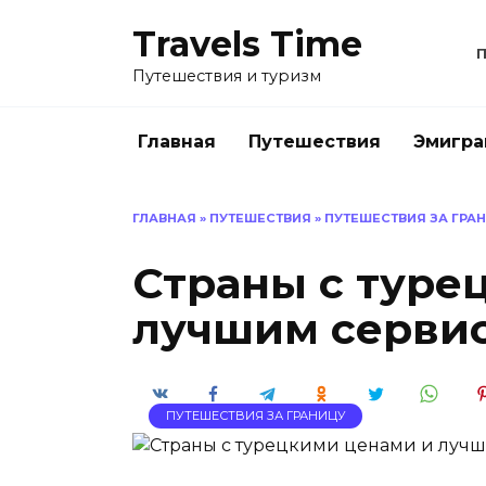
Перейти
Travels Time
к
содержанию
Путешествия и туризм
Главная
Путешествия
Эмигра
ГЛАВНАЯ
»
ПУТЕШЕСТВИЯ
»
ПУТЕШЕСТВИЯ ЗА ГРА
Страны с туре
лучшим серви
ПУТЕШЕСТВИЯ ЗА ГРАНИЦУ