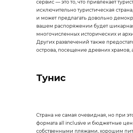
сервис — это то, что привлекает турис
исключительно туристическая страна,
и может предлагать довольно демокра
вашем распоряжении будет шикарная
многочисленных исторических и архи
Других развлечений также предостато
острова, посещение древних храмов, 
Тунис
Страна не самая очевидная, но при 
формата all inclusive и бюджетные це
собственными пляжами, хорошим пит