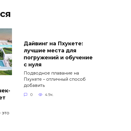
ся
Дайвинг на Пхукете:
лучшие места для
погружений и обучение
с нуля
Подводное плавание на
Пхукете – отличный способ
добавить
чек-
0
4.9к.
ет
 это