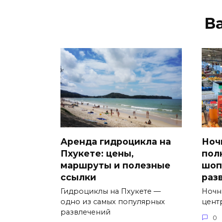
В
Аренда гидроцикла на
Ноч
Пхукете: цены,
пол
маршруты и полезные
шоп
ссылки
раз
Гидроциклы на Пхукете —
Ночн
одно из самых популярных
цент
развлечений
0