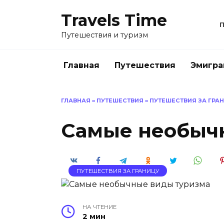
Перейти
Travels Time
к
содержанию
Путешествия и туризм
Главная
Путешествия
Эмигра
ГЛАВНАЯ
»
ПУТЕШЕСТВИЯ
»
ПУТЕШЕСТВИЯ ЗА ГРА
Самые необыч
ПУТЕШЕСТВИЯ ЗА ГРАНИЦУ
НА ЧТЕНИЕ
2 мин