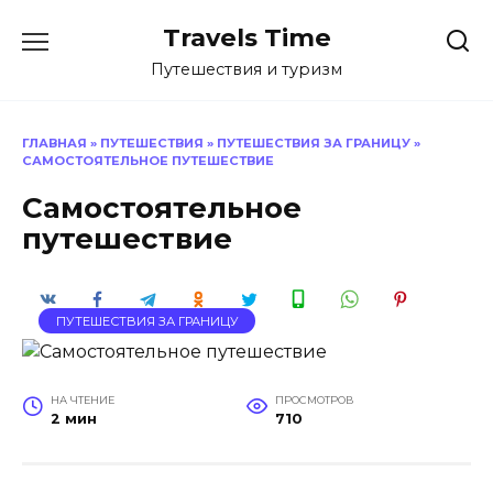
Перейти
Travels Time
к
содержанию
Путешествия и туризм
ГЛАВНАЯ
»
ПУТЕШЕСТВИЯ
»
ПУТЕШЕСТВИЯ ЗА ГРАНИЦУ
»
САМОСТОЯТЕЛЬНОЕ ПУТЕШЕСТВИЕ
Самостоятельное
путешествие
ПУТЕШЕСТВИЯ ЗА ГРАНИЦУ
НА ЧТЕНИЕ
ПРОСМОТРОВ
2 мин
710