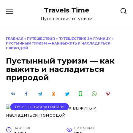
Перейти
Travels Time
к
содержанию
Путешествия и туризм
ГЛАВНАЯ
»
ПУТЕШЕСТВИЯ
»
ПУТЕШЕСТВИЯ ЗА ГРАНИЦУ
»
ПУСТЫННЫЙ ТУРИЗМ — КАК ВЫЖИТЬ И НАСЛАДИТЬСЯ
ПРИРОДОЙ
Пустынный туризм — как
выжить и насладиться
природой
ПУТЕШЕСТВИЯ ЗА ГРАНИЦУ
НА ЧТЕНИЕ
ПРОСМОТРОВ