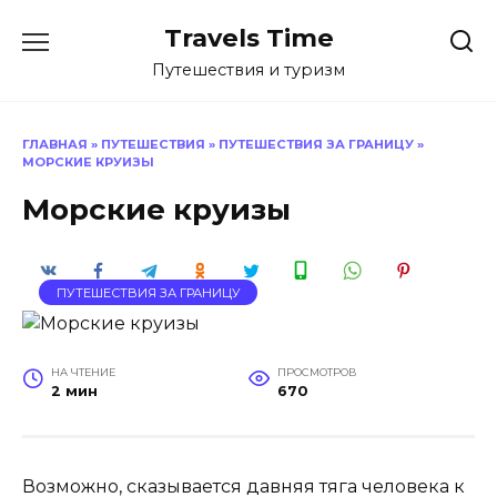
Перейти
Travels Time
к
содержанию
Путешествия и туризм
ГЛАВНАЯ
»
ПУТЕШЕСТВИЯ
»
ПУТЕШЕСТВИЯ ЗА ГРАНИЦУ
»
МОРСКИЕ КРУИЗЫ
Морские круизы
ПУТЕШЕСТВИЯ ЗА ГРАНИЦУ
НА ЧТЕНИЕ
ПРОСМОТРОВ
2 мин
670
Возможно, сказывается давняя тяга человека к