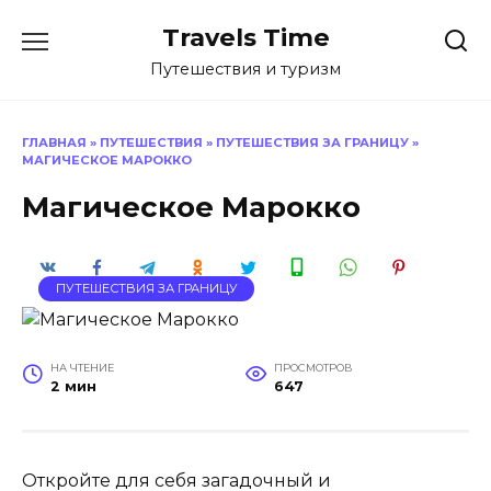
Перейти
Travels Time
к
содержанию
Путешествия и туризм
ГЛАВНАЯ
»
ПУТЕШЕСТВИЯ
»
ПУТЕШЕСТВИЯ ЗА ГРАНИЦУ
»
МАГИЧЕСКОЕ МАРОККО
Магическое Марокко
ПУТЕШЕСТВИЯ ЗА ГРАНИЦУ
НА ЧТЕНИЕ
ПРОСМОТРОВ
2 мин
647
Откройте для себя загадочный и