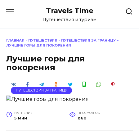
Перейти
Travels Time
к
содержанию
Путешествия и туризм
ГЛАВНАЯ
»
ПУТЕШЕСТВИЯ
»
ПУТЕШЕСТВИЯ ЗА ГРАНИЦУ
»
ЛУЧШИЕ ГОРЫ ДЛЯ ПОКОРЕНИЯ
Лучшие горы для
покорения
ПУТЕШЕСТВИЯ ЗА ГРАНИЦУ
НА ЧТЕНИЕ
ПРОСМОТРОВ
5 мин
860