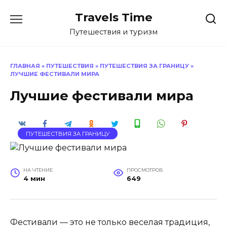
Перейти
Travels Time
к
содержанию
Путешествия и туризм
ГЛАВНАЯ
»
ПУТЕШЕСТВИЯ
»
ПУТЕШЕСТВИЯ ЗА ГРАНИЦУ
»
ЛУЧШИЕ ФЕСТИВАЛИ МИРА
Лучшие фестивали мира
ПУТЕШЕСТВИЯ ЗА ГРАНИЦУ
НА ЧТЕНИЕ
ПРОСМОТРОВ
4 мин
649
Фестивали — это не только веселая традиция,