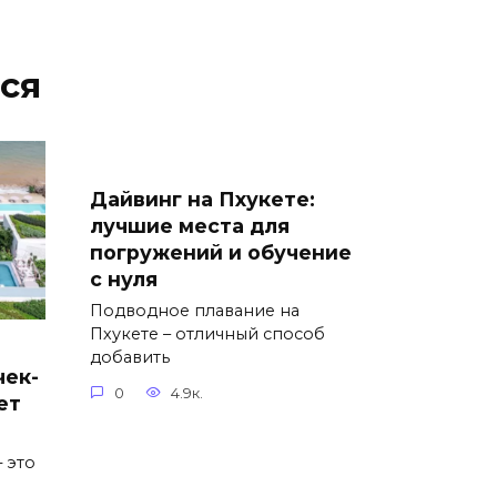
ся
Дайвинг на Пхукете:
лучшие места для
погружений и обучение
с нуля
Подводное плавание на
Пхукете – отличный способ
добавить
чек-
0
4.9к.
ет
 это