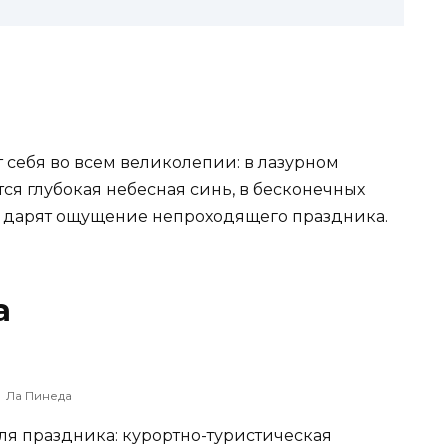
 себя во всем великолепии: в лазурном
ся глубокая небесная синь, в бесконечных
д дарят ощущение непроходящего праздника.
а
Ла Пинеда
для праздника: курортно-туристическая