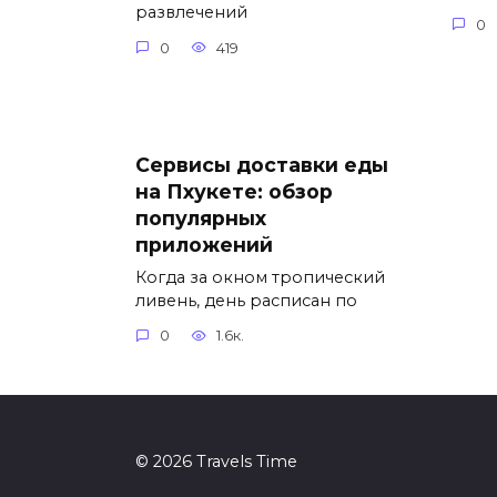
развлечений
0
0
419
Сервисы доставки еды
на Пхукете: обзор
популярных
приложений
Когда за окном тропический
ливень, день расписан по
0
1.6к.
© 2026 Travels Time