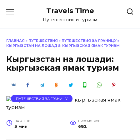
Перейти
Travels Time
к
содержанию
Путешествия и туризм
ГЛАВНАЯ
»
ПУТЕШЕСТВИЯ
»
ПУТЕШЕСТВИЯ ЗА ГРАНИЦУ
»
КЫРГЫЗСТАН НА ЛОШАДИ: КЫРГЫЗСКАЯ ЯМАК ТУРИЗМ
Кыргызстан на лошади:
кыргызская ямак туризм
ПУТЕШЕСТВИЯ ЗА ГРАНИЦУ
НА ЧТЕНИЕ
ПРОСМОТРОВ
3 мин
682