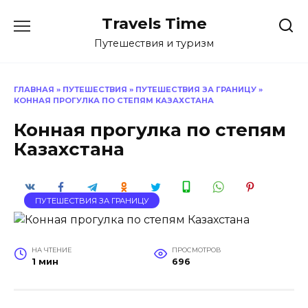
Перейти
Travels Time
к
содержанию
Путешествия и туризм
ГЛАВНАЯ
»
ПУТЕШЕСТВИЯ
»
ПУТЕШЕСТВИЯ ЗА ГРАНИЦУ
»
КОННАЯ ПРОГУЛКА ПО СТЕПЯМ КАЗАХСТАНА
Конная прогулка по степям
Казахстана
ПУТЕШЕСТВИЯ ЗА ГРАНИЦУ
НА ЧТЕНИЕ
ПРОСМОТРОВ
1 мин
696