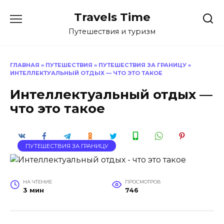
Перейти
Travels Time
к
содержанию
Путешествия и туризм
ГЛАВНАЯ
»
ПУТЕШЕСТВИЯ
»
ПУТЕШЕСТВИЯ ЗА ГРАНИЦУ
»
ИНТЕЛЛЕКТУАЛЬНЫЙ ОТДЫХ — ЧТО ЭТО ТАКОЕ
Интеллектуальный отдых —
что это такое
ПУТЕШЕСТВИЯ ЗА ГРАНИЦУ
НА ЧТЕНИЕ
ПРОСМОТРОВ
3 мин
746