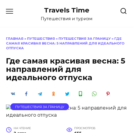
Перейти
Travels Time
к
содержанию
Путешествия и туризм
ГЛАВНАЯ
»
ПУТЕШЕСТВИЯ
»
ПУТЕШЕСТВИЯ ЗА ГРАНИЦУ
»
ГДЕ
САМАЯ КРАСИВАЯ ВЕСНА: 5 НАПРАВЛЕНИЙ ДЛЯ ИДЕАЛЬНОГО
ОТПУСКА
Где самая красивая весна: 5
направлений для
идеального отпуска
ПУТЕШЕСТВИЯ ЗА ГРАНИЦУ
НА ЧТЕНИЕ
ПРОСМОТРОВ