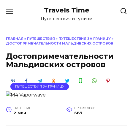
Перейти
Travels Time
к
содержанию
Путешествия и туризм
ГЛАВНАЯ
»
ПУТЕШЕСТВИЯ
»
ПУТЕШЕСТВИЯ ЗА ГРАНИЦУ
»
ДОСТОПРИМЕЧАТЕЛЬНОСТИ МАЛЬДИВСКИХ ОСТРОВОВ
Достопримечательности
Мальдивских островов
ПУТЕШЕСТВИЯ ЗА ГРАНИЦУ
НА ЧТЕНИЕ
ПРОСМОТРОВ
2 мин
687