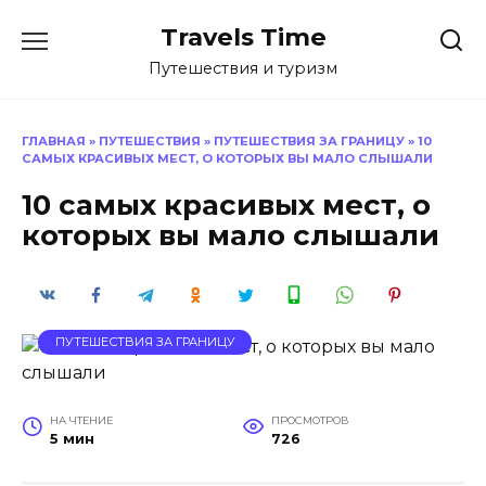
Перейти
Travels Time
к
содержанию
Путешествия и туризм
ГЛАВНАЯ
»
ПУТЕШЕСТВИЯ
»
ПУТЕШЕСТВИЯ ЗА ГРАНИЦУ
»
10
САМЫХ КРАСИВЫХ МЕСТ, О КОТОРЫХ ВЫ МАЛО СЛЫШАЛИ
10 самых красивых мест, о
которых вы мало слышали
ПУТЕШЕСТВИЯ ЗА ГРАНИЦУ
НА ЧТЕНИЕ
ПРОСМОТРОВ
5 мин
726