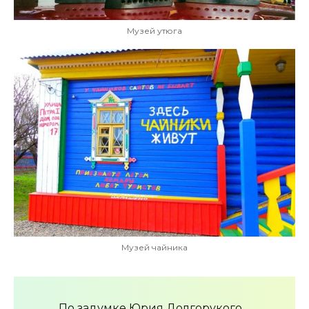
Музей утюга
Музей чайника
По задумке Юрия Долгорукого