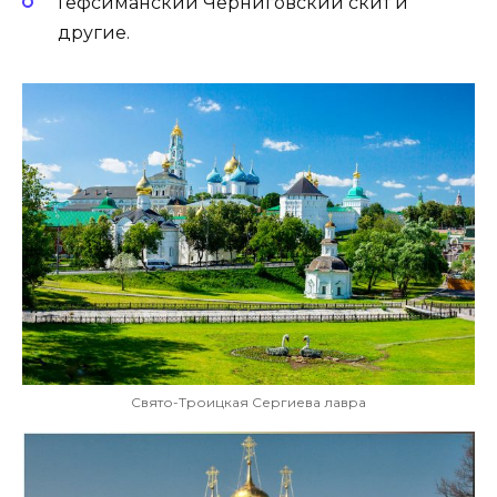
Гефсиманский Черниговский скит и
другие.
Свято-Троицкая Сергиева лавра