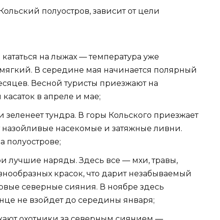
 Кольский полуостров, зависит от цели
 кататься на лыжах — температура уже
 мягкий. В середине мая начинается полярный
есяцев. Весной туристы приезжают на
 касаток в апреле и мае;
и зеленеет тундра. В горы Кольского приезжает
ют назойливые насекомые и затяжные ливни.
а полуострове;
и лучшие наряды. Здесь все — мхи, травы,
знообразных красок, что дарит незабываемый
рвые северные сияния. В ноябре здесь
нце не взойдет до середины января;
ают охотники за северным сиянием —