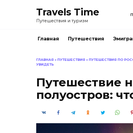
Перейти
Travels Time
к
содержанию
Путешествия и туризм
Главная
Путешествия
Эмигра
ГЛАВНАЯ
»
ПУТЕШЕСТВИЯ
»
ПУТЕШЕСТВИЯ ПО РОС
УВИДЕТЬ
Путешествие н
полуостров: чт