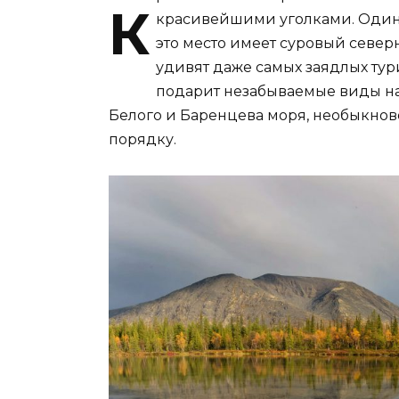
К
красивейшими уголками. Один и
это место имеет суровый севе
удивят даже самых заядлых тур
подарит незабываемые виды на
Белого и Баренцева моря, необыкнове
порядку.