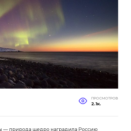
ПРОСМОТРОВ
2.1к.
ны — природа щедро наградила Россию