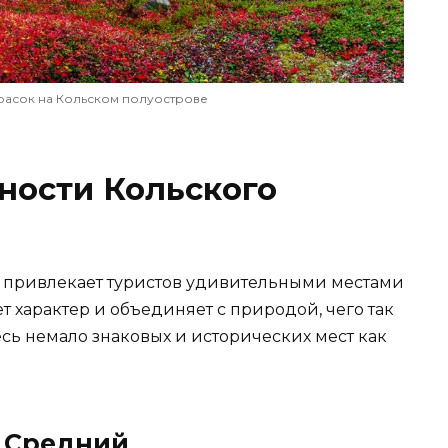
расок на Кольском полуострове
ности Кольского
в привлекает туристов удивительными местами
т характер и объединяет с природой, чего так
есь немало знаковых и исторических мест как
 Средний