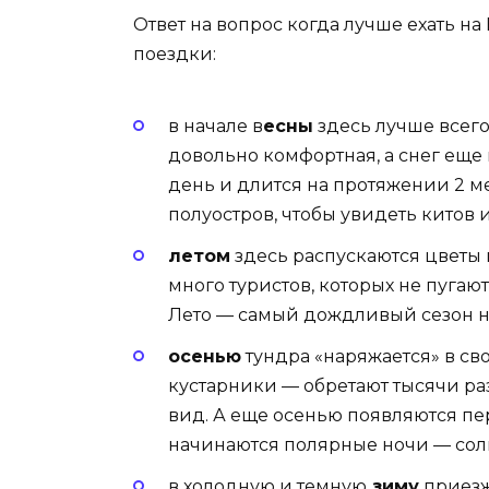
Ответ на вопрос когда лучше ехать на
поездки:
в начале в
есны
здесь лучше всего
довольно комфортная, а снег еще
день и длится на протяжении 2 м
полуостров, чтобы увидеть китов и
летом
здесь распускаются цветы 
много туристов, которых не пуга
Лето — самый дождливый сезон н
осенью
тундра «наряжается» в сво
кустарники — обретают тысячи ра
вид. А еще осенью появляются пе
начинаются полярные ночи — сол
в холодную и темную
зиму
приезж