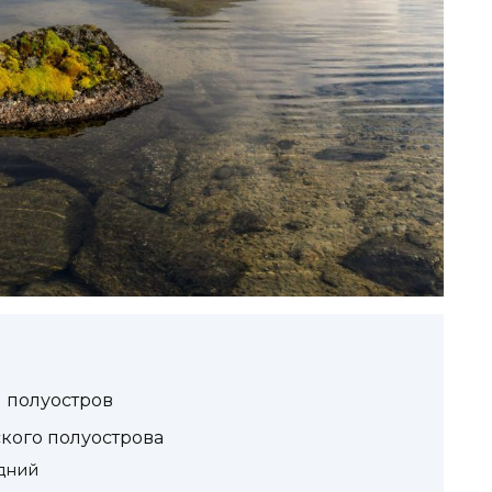
й полуостров
кого полуострова
дний