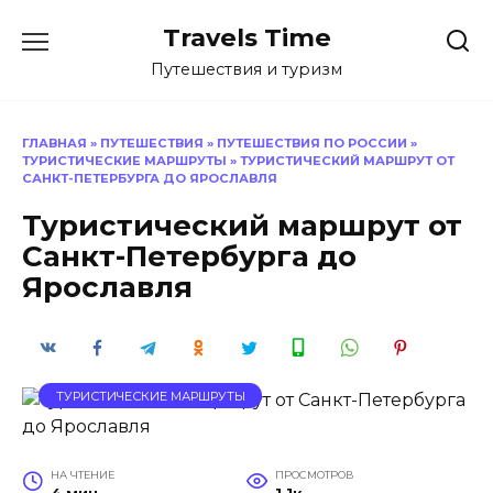
Перейти
Travels Time
к
содержанию
Путешествия и туризм
ГЛАВНАЯ
»
ПУТЕШЕСТВИЯ
»
ПУТЕШЕСТВИЯ ПО РОССИИ
»
ТУРИСТИЧЕСКИЕ МАРШРУТЫ
»
ТУРИСТИЧЕСКИЙ МАРШРУТ ОТ
САНКТ-ПЕТЕРБУРГА ДО ЯРОСЛАВЛЯ
Туристический маршрут от
Санкт-Петербурга до
Ярославля
ТУРИСТИЧЕСКИЕ МАРШРУТЫ
НА ЧТЕНИЕ
ПРОСМОТРОВ