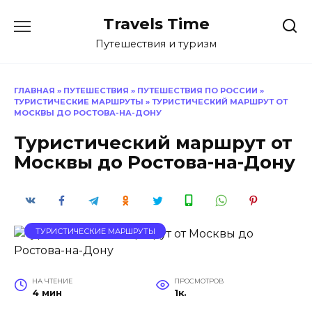
Перейти
Travels Time
к
содержанию
Путешествия и туризм
ГЛАВНАЯ
»
ПУТЕШЕСТВИЯ
»
ПУТЕШЕСТВИЯ ПО РОССИИ
»
ТУРИСТИЧЕСКИЕ МАРШРУТЫ
»
ТУРИСТИЧЕСКИЙ МАРШРУТ ОТ
МОСКВЫ ДО РОСТОВА-НА-ДОНУ
Туристический маршрут от
Москвы до Ростова-на-Дону
ТУРИСТИЧЕСКИЕ МАРШРУТЫ
НА ЧТЕНИЕ
ПРОСМОТРОВ
4 мин
1к.