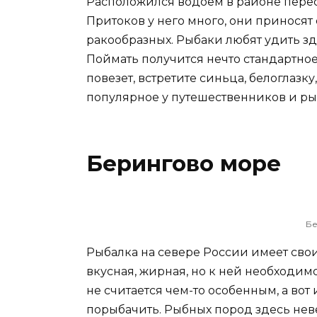
Расположился водоем в районе перес
Притоков у него много, они приносят
ракообразных. Рыбаки любят удить зде
Поймать получится нечто стандартное 
повезет, встретите синьца, белоглазку,
популярное у путешественников и ры
Берингово море
Бе
Рыбалка на севере России имеет свои
вкусная, жирная, но к ней необходим
не считается чем-то особенным, а вот
порыбачить. Рыбных пород здесь нев