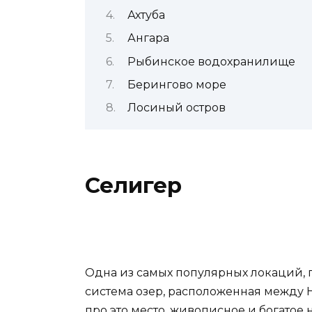
Ахтуба
Ангара
Рыбинское водохранилище
Берингово море
Лосиный остров
Селигер
Одна из самых популярных локаций, г
система озер, расположенная между 
про это место, живописное и богатое н