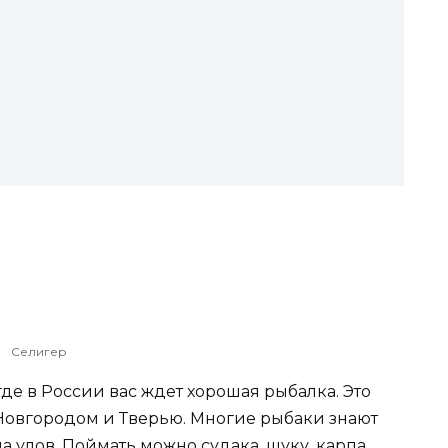
Селигер
де в России вас ждет хорошая рыбалка. Это
Новгородом и Тверью. Многие рыбаки знают
а улов. Поймать можно судака, щуку, карпа,