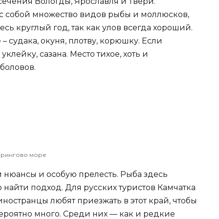
ечения Вологды, Ярославля и Твери.
 с собой множество видов рыбы и моллюсков,
сь круглый год, так как улов всегда хороший.
– судака, окуня, плотву, корюшку. Если
 уклейку, сазана. Место тихое, хоть и
боловов.
рингово море
 нюансы и особую прелесть. Рыба здесь
о найти подход. Для русских туристов Камчатка
 иностранцы любят приезжать в этот край, чтобы
ероятно много. Среди них — как и редкие