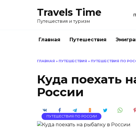
Перейти
Travels Time
к
содержанию
Путешествия и туризм
Главная
Путешествия
Эмигра
ГЛАВНАЯ
»
ПУТЕШЕСТВИЯ
»
ПУТЕШЕСТВИЯ ПО РОС
Куда поехать н
России
ПУТЕШЕСТВИЯ ПО РОССИИ