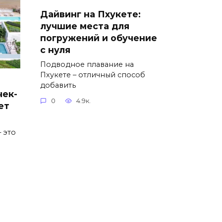
Дайвинг на Пхукете:
лучшие места для
погружений и обучение
с нуля
Подводное плавание на
Пхукете – отличный способ
добавить
чек-
0
4.9к.
ет
 это