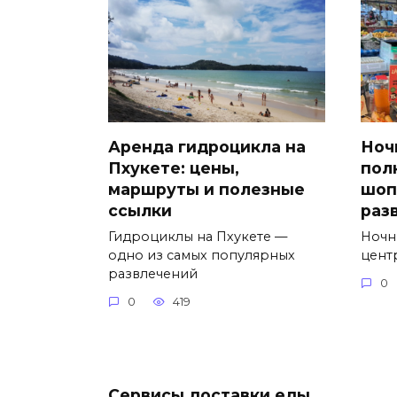
Аренда гидроцикла на
Ноч
Пхукете: цены,
пол
маршруты и полезные
шоп
ссылки
раз
Гидроциклы на Пхукете —
Ночн
одно из самых популярных
цент
развлечений
0
0
419
Сервисы доставки еды