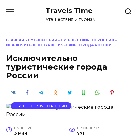
Перейти
Travels Time
к
содержанию
Путешествия и туризм
ГЛАВНАЯ
»
ПУТЕШЕСТВИЯ
»
ПУТЕШЕСТВИЯ ПО РОССИИ
»
ИСКЛЮЧИТЕЛЬНО ТУРИСТИЧЕСКИЕ ГОРОДА РОССИИ
Исключительно
туристические города
России
ПУТЕШЕСТВИЯ ПО РОССИИ
НА ЧТЕНИЕ
ПРОСМОТРОВ
3 мин
771