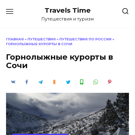
Перейти
Travels Time
к
содержанию
Путешествия и туризм
ГЛАВНАЯ
»
ПУТЕШЕСТВИЯ
»
ПУТЕШЕСТВИЯ ПО РОССИИ
»
ГОРНОЛЫЖНЫЕ КУРОРТЫ В СОЧИ
Горнолыжные курорты в
Сочи