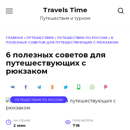
Перейти
Travels Time
к
содержанию
Путешествия и туризм
ГЛАВНАЯ
»
ПУТЕШЕСТВИЯ
»
ПУТЕШЕСТВИЯ ПО РОССИИ
»
6
ПОЛЕЗНЫХ СОВЕТОВ ДЛЯ ПУТЕШЕСТВУЮЩИХ С РЮКЗАКОМ
6 полезных советов для
путешествующих с
рюкзаком
ПУТЕШЕСТВИЯ ПО РОССИИ
НА ЧТЕНИЕ
ПРОСМОТРОВ
2 мин
718