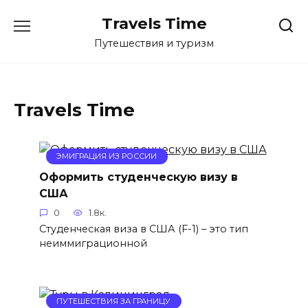
Перейти
Travels Time
к
содержанию
Путешествия и туризм
Travels Time
ЭМИГРАЦИЯ ИЗ РОССИИ
Оформить студенческую визу в
США
0
1.8к.
Студенческая виза в США (F-1) – это тип
неиммиграционной
ПУТЕШЕСТВИЯ ЗА ГРАНИЦУ